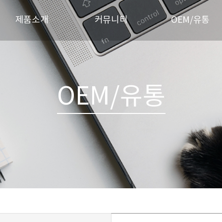
제품소개
커뮤니티
OEM/유통
사업소개
사회공헌
1:1 문의
제품소개
자료실
Q & A
인증/성적서
공지사항
OEM/유통
제휴판매처