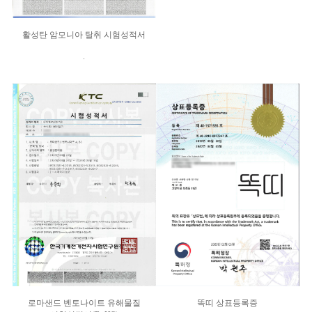
활성탄 암모니아 탈취 시험성적서
.
로마샌드 벤토나이트 유해물질
똑띠 상표등록증