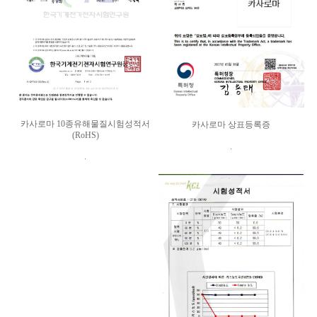
카사로마 10종유해물질시험성적서
카사로마 상표등록증
(RoHS)
.
.