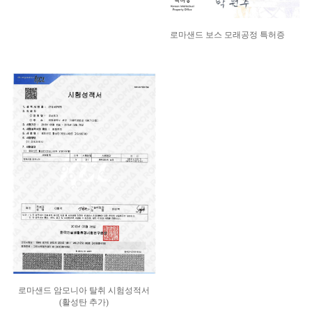
로마샌드 보스 모래공정 특허증
로마샌드 암모니아 탈취 시험성적서
(활성탄 추가)